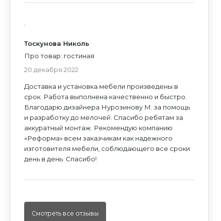
№152-ФЗ «О персональных данных», на
Политикой конфиденциальности
Политикой конфиденциальности
и
и
Согласием
Согласием
условиях и для целей, определенных
на обработку персональных данных
условиях и для целей, определенных
на обработку персональных данных
на обработку персональных данных
Политикой конфиденциальности
и
Согласием
Политикой конфиденциальности
и
Согласием
на обработку персональных данных
на обработку персональных данных
ИЛИ ПРОСТО ПОЗВОНИТЕ НАМ
Тоскунова Николь
Про товар: гостиная
20 декабря 2022
Доставка и установка мебели произведены в
срок. Работа выполнена качественно и быстро.
Благодарю дизайнера Нурозинову М. за помощь
и разработку до мелочей. Спасибо ребятам за
аккуратный монтаж. Рекомендую компанию
«Реформа» всем заказчикам как надежного
изготовителя мебели, соблюдающего все сроки
день в день. Спасибо!
Смотреть все отзывы