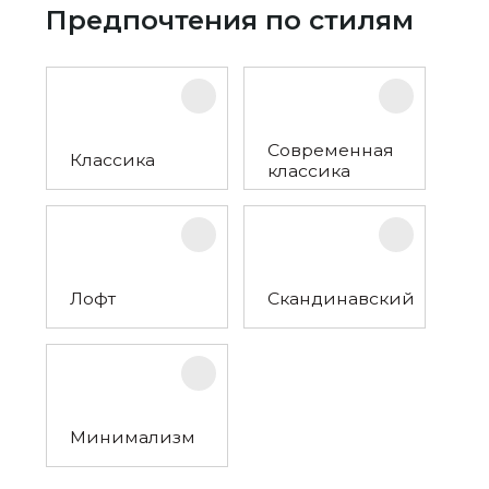
Предпочтения по стилям
Современная
Классика
классика
Лофт
Скандинавский
Минимализм
ОТПРАВЬТЕ РЕЗЮМЕ
Обязательные поля для заполнения помечены *
ЗАКАЗАТЬ