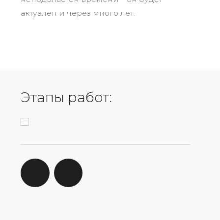
актуален и через много лет.
— 1
— 2
Бесплатная
Ан
Этапы работ:
консультация
за