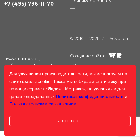
Принимаем оплату
+7 (495) 796-11-70
© 2010 — 2026. ИП Усманов
Создание сайта:
115432, г. Москва,
Набережная Марка Шагала, 1, к.2
Ежедневно с 10:00 до 20:00
Для улучшения произоводительности, мы используем на
+7 (495) 796-11-70
сайте файлы cookie. Также мы собираем статистику при
+7 (903) 796-11-70
помощи сервиса «Яндекс. Метрика», на условиях и для
целей, определенных
Политикой конфиденциальности
и
Отдел по работе с клиентами:
info@re-forma.ru
Пользовательским соглашением
Письмо директору
Я согласен