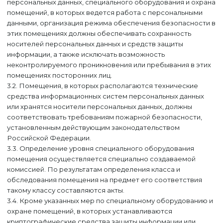
персональных данных, специального оборудования и охрана
помещений, в которых ведется работа с персональными
данными, организация режима обеспечения безопасности в
этих помещениях должны обеспечивать сохранность
носителей персональных данных и средств защиты
информации, а также исключать возможность
неконтролируемого проникновения или пребывания в этих
помещениях посторонних лиц.
3.2. Помещения, в которых располагаются технические
средства информационных систем персональных данных
или хранятся носители персональных данных, должны
соответствовать требованиям пожарной безопасности,
установленным действующим законодательством
Российской Федерации.
3.3. Определение уровня специального оборудования
помещения осуществляется специально создаваемой
ОТПРАВЬТЕ РЕЗЮМЕ
комиссией. По результатам определения класса и
Обязательные поля для заполнения помечены *
обследования помещения на предмет его соответствия
ЗАКАЗАТЬ
НАПИСАТЬ ОТЗЫВ
ВХОД
ПИСЬМО ДИРЕКТОРУ
ЗАКАЗАТЬ ДИЗАЙН
такому классу составляются акты.
Обязательные поля для заполнения помечены *
ОБУСТРАИВАЕТЕ СВОЙ ДОМ?
Ваш e-mail не будет опубликован на сайте.
ЕСТЬ КРОВАТИ В
Обязательные поля для заполнения помечены *
НАЛИЧИИ.
3.4. Кроме указанных мер по специальному оборудованию и
Мы создадим для вас интерьер, в котором будет
ЗАКАЗАТЬ ЗВОНОК
Вы заказываете
«КУХНЮ МОДЕРН 002»
ЕСТЬ ВОПРОСЫ?
приятно и удобно жить.
Оставьте свой номер телефона, и вам
охране помещений, в которых устанавливаются
Узнайте больше о комплексных интерьерных
Оставьте свои контакты, и наш менеджер вам
Приложить резюме
перезвонит менеджер.
Выбрать
ВЫБЕРИТЕ ГОРОД
Москва
решениях.
перезвонит.
криптографические средства защиты информации или
ДИЗАЙНЕРАМ И
АРХИТЕКТОРАМ!
Подробнее о комплексных интерьерных