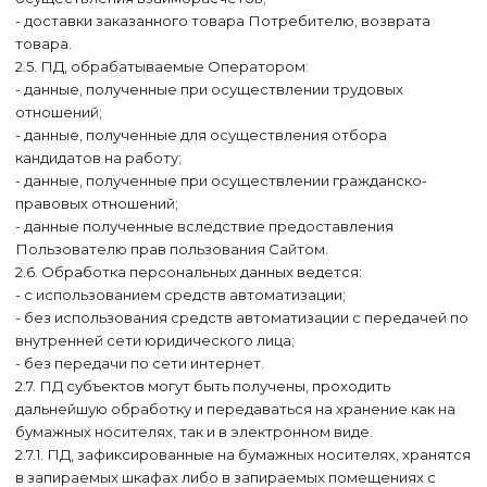
- доставки заказанного товара Потребителю, возврата
товара.
2.5. ПД, обрабатываемые Оператором:
- данные, полученные при осуществлении трудовых
отношений;
- данные, полученные для осуществления отбора
кандидатов на работу;
- данные, полученные при осуществлении гражданско-
правовых отношений;
- данные полученные вследствие предоставления
Пользователю прав пользования Сайтом.
2.6. Обработка персональных данных ведется:
- с использованием средств автоматизации;
- без использования средств автоматизации с передачей по
внутренней сети юридического лица;
Уфа
- без передачи по сети интернет.
Москва
2.7. ПД субъектов могут быть получены, проходить
дальнейшую обработку и передаваться на хранение как на
бумажных носителях, так и в электронном виде.
2.7.1. ПД, зафиксированные на бумажных носителях, хранятся
в запираемых шкафах либо в запираемых помещениях с