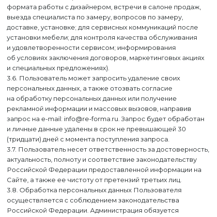
формата работы с дизайнером, встречи в салоне продаж,
выезда специалиста по замеру, вопросов по замеру,
доставке, установке; для сервисных коммуникаций после
установки мебели; для контроля качества обслуживания
и удовлетворенности сервисом; информирования
об условиях заключения договоров, маркетинговых акциях
и специальных предложениях).
3.6. Пользователь может запросить удаление своих
персональных данных, а также отозвать согласие
на обработку персональных данных или получение
рекламной информации и массовых вызовов, направив
запрос на e-mail: info@re-forma.ru. Запрос будет обработан
и личные данные удалены в срок не превышающей 30
(тридцати) дней с момента поступления запроса.
3.7. Пользователь несет ответственность за достоверность,
актуальность, полноту и соответствие законодательству
Российской Федерации предоставленной информации на
Сайте, а также ее чистоту от претензий третьих лиц.
3.8. Обработка персональных данных Пользователя
осуществляется с соблюдением законодательства
ОТПРАВЬТЕ РЕЗЮМЕ
Российской Федерации. Администрация обязуется
Обязательные поля для заполнения помечены *