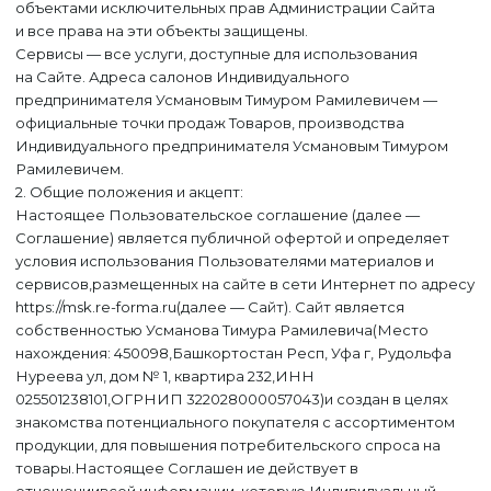
объектами исключительных прав Администрации Сайта
и все права на эти объекты защищены.
Сервисы — все услуги, доступные для использования
на Сайте. Адреса салонов Индивидуального
предпринимателя Усмановым Тимуром Рамилевичем —
официальные точки продаж Товаров, производства
Индивидуального предпринимателя Усмановым Тимуром
Рамилевичем.
2. Общие положения и акцепт:
Настоящее Пользовательское соглашение (далее —
Соглашение) является публичной офертой и определяет
условия использования Пользователями материалов и
сервисов,размещенных на сайте в сети Интернет по адресу
https://msk.re-forma.ru(далее — Сайт). Сайт является
собственностью Усманова Тимура Рамилевича(Место
нахождения: 450098,Башкортостан Респ, Уфа г, Рудольфа
Нуреева ул, дом № 1, квартира 232,ИНН
025501238101,ОГРНИП 322028000057043)и создан в целях
знакомства потенциального покупателя с ассортиментом
продукции, для повышения потребительского спроса на
товары.Настоящее Соглашен ие действует в