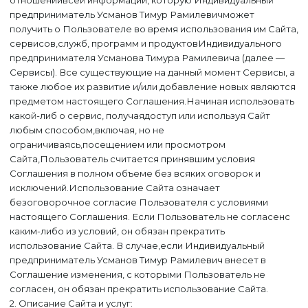
отношениивсей информации, которую Индивидуальный
предприниматель Усманов Тимур Рамилевичможет
получить о Пользователе во время использования им Сайта,
сервисов,служб, программ и продуктовИндивидуального
предпринимателя Усманова Тимура Рамилевича (далее —
Сервисы). Все существующие на данный момент Сервисы, а
также любое их развитие и/или добавление новых являются
предметом настоящего Соглашения.Начиная использовать
какой-либ о сервис, получаядоступ или используя Сайт
любым способом,включая, но не
ограничиваясь,посещением или просмотром
Сайта,Пользователь считается принявшим условия
Соглашения в полном объеме без всяких оговорок и
исключений.Использование Сайта означает
безоговорочное согласие Пользователя с условиями
настоящего Соглашения. Если Пользователь не согласенс
каким-либо из условий, он обязан прекратить
использование Сайта. В случае,если Индивидуальный
предприниматель Усманов Тимур Рамилевич внесет в
Соглашение изменения, с которыми Пользователь не
согласен, он обязан прекратить использование Сайта.
2. Описание Сайта и услуг: