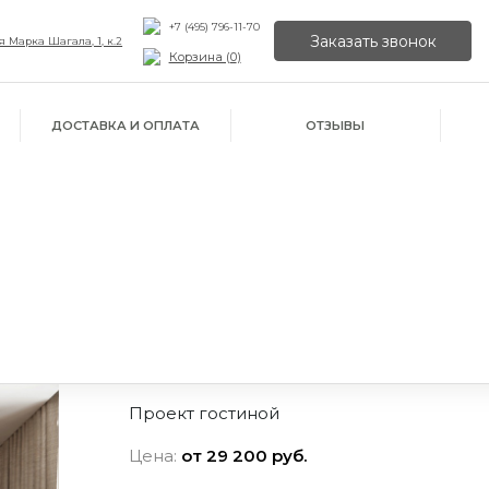
+7 (495) 796-11-70
Заказать звонок
 Марка Шагала, 1, к.2
Корзина (
0
)
ДОСТАВКА И ОПЛАТА
ОТЗЫВЫ
Проект гостиной
ИЛИ ПРОСТО
Цена:
от 29 200 руб.
ОРУ
ЙН
ПОЗВОНИТЕ НАМ
В