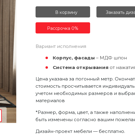
ОК
ерезвонит
В корзину
Заказать диз
РЕГИСТРАЦИЯ
а
Рассрочка 0%
емя
т
ектронную почту и мы отправим вам
доступа в личный кабинет.
Вариант исполнения
Получить пароль
сональных
сональных
коном от
коном от
нных», на
нных», на
Корпус, фасады
– МДФ шпон
итикой
итикой
сональных
сональных
аботку
аботку
коном от
коном от
нных», на
нных», на
Система открывания
от нажатия
итикой
итикой
аботку
аботку
Цена указана за погонный метр. Оконча
стоимость просчитывается индивидуаль
учетом необходимых размеров и выбра
материалов
*Размер, форма, цвет, а также наполнен
быть изменены согласно вашим пожела
Дизайн-проект мебели — бесплатно.