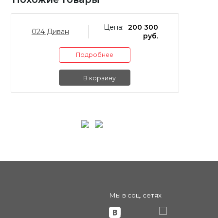
Цена:
200 300
024 Диван
0
руб.
Подробнее
В корзину
Мы в соц. сетях