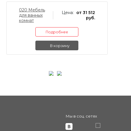
020 Мебель
0
Цена:
от 31 512
для ванных
д
руб.
комнат
к
Подробнее
В корзину
Мы в соц. сетях