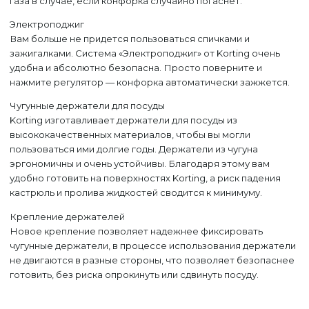
газа в случае, если конфорка случайно погаснет.
персональных данных, в соответствии с
№152-ФЗ «О персональных данных», на
№152-ФЗ «О персональных данных», на
на обработку персональных данных
на обработку персональных данных
обработку персональных данных
Федеральным законом от 27.07.2006 года
условиях и для целей, определенных
Федеральным законом от 27.07.2006 года
условиях и для целей, определенных
условиях и для целей, определенных
Получить пароль
№152-ФЗ «О персональных данных», на
Политикой конфиденциальности
и
Согласием
№152-ФЗ «О персональных данных», на
Политикой конфиденциальности
Политикой конфиденциальности
и
и
Согласием
Согласием
условиях и для целей, определенных
на обработку персональных данных
условиях и для целей, определенных
на обработку персональных данных
на обработку персональных данных
Электроподжиг
Политикой конфиденциальности
и
Согласием
Политикой конфиденциальности
и
Согласием
на обработку персональных данных
на обработку персональных данных
Вам больше не придется пользоваться спичками и
ИЛИ ПРОСТО ПОЗВОНИТЕ НАМ
зажигалками. Система «Электроподжиг» от Korting очень
удобна и абсолютно безопасна. Просто поверните и
нажмите регулятор — конфорка автоматически зажжется.
Чугунные держатели для посуды
Korting изготавливает держатели для посуды из
высококачественных материалов, чтобы вы могли
пользоваться ими долгие годы. Держатели из чугуна
эргономичны и очень устойчивы. Благодаря этому вам
удобно готовить на поверхностях Korting, а риск падения
кастрюль и пролива жидкостей сводится к минимуму.
Крепление держателей
Новое крепление позволяет надежнее фиксировать
чугунные держатели, в процессе использования держатели
не двигаются в разные стороны, что позволяет безопаснее
готовить, без риска опрокинуть или сдвинуть посуду.